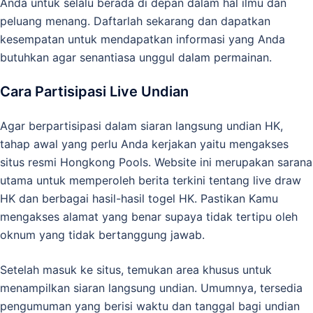
Anda untuk selalu berada di depan dalam hal ilmu dan
peluang menang. Daftarlah sekarang dan dapatkan
kesempatan untuk mendapatkan informasi yang Anda
butuhkan agar senantiasa unggul dalam permainan.
Cara Partisipasi Live Undian
Agar berpartisipasi dalam siaran langsung undian HK,
tahap awal yang perlu Anda kerjakan yaitu mengakses
situs resmi Hongkong Pools. Website ini merupakan sarana
utama untuk memperoleh berita terkini tentang live draw
HK dan berbagai hasil-hasil togel HK. Pastikan Kamu
mengakses alamat yang benar supaya tidak tertipu oleh
oknum yang tidak bertanggung jawab.
Setelah masuk ke situs, temukan area khusus untuk
menampilkan siaran langsung undian. Umumnya, tersedia
pengumuman yang berisi waktu dan tanggal bagi undian