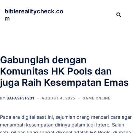
Skip
biblerealitycheck.co
to
m
content
Gabunglah dengan
Komunitas HK Pools dan
juga Raih Kesempatan Emas
BY
SAFASFSF231
AUGUST 4, 2025
GAME ONLINE
Pada era digital saat ini, sejumlah orang mencari cara agar
menambah kesempatan dirinya dalam judi lotere. Salah
satu pilihan yang sangat dikenal adalah HK Pools, di mana