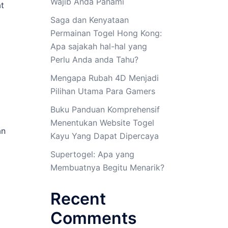
Wajib Anda Pahami
t
Saga dan Kenyataan
Permainan Togel Hong Kong:
Apa sajakah hal-hal yang
Perlu Anda anda Tahu?
Mengapa Rubah 4D Menjadi
Pilihan Utama Para Gamers
Buku Panduan Komprehensif
Menentukan Website Togel
an
Kayu Yang Dapat Dipercaya
Supertogel: Apa yang
Membuatnya Begitu Menarik?
Recent
Comments