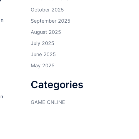
?
October 2025
an
September 2025
August 2025
July 2025
June 2025
May 2025
Categories
an
GAME ONLINE