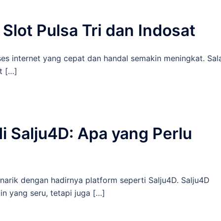
Slot Pulsa Tri dan Indosat
kses internet yang cepat dan handal semakin meningkat. Sal
t […]
 Salju4D: Apa yang Perlu
narik dengan hadirnya platform seperti Salju4D. Salju4D
yang seru, tetapi juga […]