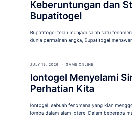
Keberuntungan dan St
Bupatitogel
Bupatitogel telah menjadi salah satu fenome
dunia permainan angka, Bupatitogel menawa
JULY 19, 2026
GAME ONLINE
Iontogel Menyelami S
Perhatian Kita
Iontogel, sebuah fenomena yang kian menggo
lomba dalam alam lotere. Dalam beberapa mas