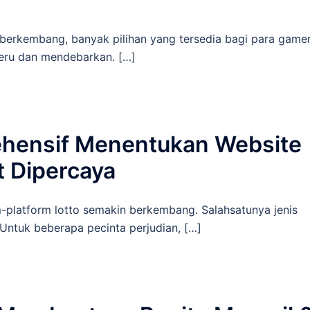
berkembang, banyak pilihan yang tersedia bagi para game
eru dan mendebarkan. […]
hensif Menentukan Website
t Dipercaya
rm-platform lotto semakin berkembang. Salahsatunya jenis
 Untuk beberapa pecinta perjudian, […]