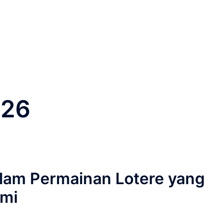
026
alam Permainan Lotere yang
ami