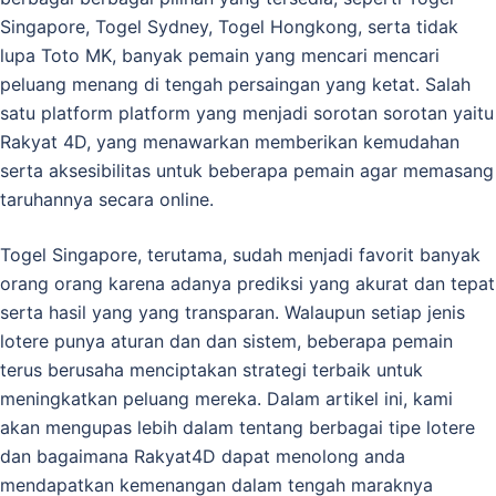
Singapore, Togel Sydney, Togel Hongkong, serta tidak
lupa Toto MK, banyak pemain yang mencari mencari
peluang menang di tengah persaingan yang ketat. Salah
satu platform platform yang menjadi sorotan sorotan yaitu
Rakyat 4D, yang menawarkan memberikan kemudahan
serta aksesibilitas untuk beberapa pemain agar memasang
taruhannya secara online.
Togel Singapore, terutama, sudah menjadi favorit banyak
orang orang karena adanya prediksi yang akurat dan tepat
serta hasil yang yang transparan. Walaupun setiap jenis
lotere punya aturan dan dan sistem, beberapa pemain
terus berusaha menciptakan strategi terbaik untuk
meningkatkan peluang mereka. Dalam artikel ini, kami
akan mengupas lebih dalam tentang berbagai tipe lotere
dan bagaimana Rakyat4D dapat menolong anda
mendapatkan kemenangan dalam tengah maraknya