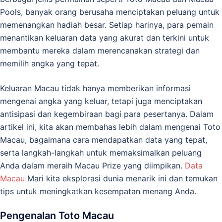
Pools, banyak orang berusaha menciptakan peluang untuk
memenangkan hadiah besar. Setiap harinya, para pemain
menantikan keluaran data yang akurat dan terkini untuk
membantu mereka dalam merencanakan strategi dan
memilih angka yang tepat.
Keluaran Macau tidak hanya memberikan informasi
mengenai angka yang keluar, tetapi juga menciptakan
antisipasi dan kegembiraan bagi para pesertanya. Dalam
artikel ini, kita akan membahas lebih dalam mengenai Toto
Macau, bagaimana cara mendapatkan data yang tepat,
serta langkah-langkah untuk memaksimalkan peluang
Anda dalam meraih Macau Prize yang diimpikan.
Data
Macau
Mari kita eksplorasi dunia menarik ini dan temukan
tips untuk meningkatkan kesempatan menang Anda.
Pengenalan Toto Macau