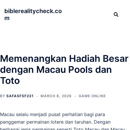
Skip
biblerealitycheck.co
to
m
content
Memenangkan Hadiah Besar
dengan Macau Pools dan
Toto
BY
SAFASFSF231
MARCH 8, 2026
GAME ONLINE
Macau selalu menjadi pusat perhatian bagi para
penggemar permainan lotere dan taruhan. Dengan
berbagai jenis permainan seperti Toto Macau dan Macau