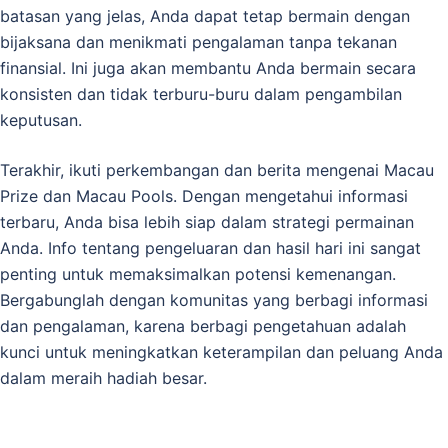
batasan yang jelas, Anda dapat tetap bermain dengan
bijaksana dan menikmati pengalaman tanpa tekanan
finansial. Ini juga akan membantu Anda bermain secara
konsisten dan tidak terburu-buru dalam pengambilan
keputusan.
Terakhir, ikuti perkembangan dan berita mengenai Macau
Prize dan Macau Pools. Dengan mengetahui informasi
terbaru, Anda bisa lebih siap dalam strategi permainan
Anda. Info tentang pengeluaran dan hasil hari ini sangat
penting untuk memaksimalkan potensi kemenangan.
Bergabunglah dengan komunitas yang berbagi informasi
dan pengalaman, karena berbagi pengetahuan adalah
kunci untuk meningkatkan keterampilan dan peluang Anda
dalam meraih hadiah besar.