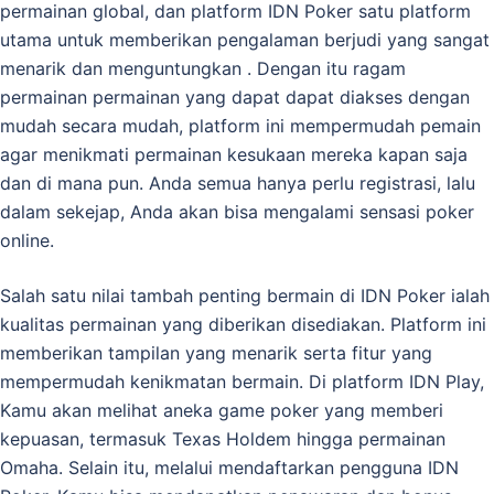
permainan global, dan platform IDN Poker satu platform
utama untuk memberikan pengalaman berjudi yang sangat
menarik dan menguntungkan . Dengan itu ragam
permainan permainan yang dapat dapat diakses dengan
mudah secara mudah, platform ini mempermudah pemain
agar menikmati permainan kesukaan mereka kapan saja
dan di mana pun. Anda semua hanya perlu registrasi, lalu
dalam sekejap, Anda akan bisa mengalami sensasi poker
online.
Salah satu nilai tambah penting bermain di IDN Poker ialah
kualitas permainan yang diberikan disediakan. Platform ini
memberikan tampilan yang menarik serta fitur yang
mempermudah kenikmatan bermain. Di platform IDN Play,
Kamu akan melihat aneka game poker yang memberi
kepuasan, termasuk Texas Holdem hingga permainan
Omaha. Selain itu, melalui mendaftarkan pengguna IDN