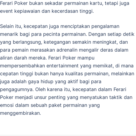
Ferari Poker bukan sekadar permainan kartu, tetapi juga
event kepiawaian dan kecerdasan tinggi.
Selain itu, kecepatan juga menciptakan pengalaman
menarik bagi para pecinta permainan. Dengan setiap detik
yang berlangsung, ketegangan semakin meningkat, dan
para pemain merasakan adrenalin mengalir deras dalam
aliran darah mereka. Ferari Poker mampu
mempersembahkan entertainment yang memikat, di mana
cepatan tinggi bukan hanya kualitas permainan, melainkan
juga adalah gaya hidup yang aktif bagi para
pengagumnya. Oleh karena itu, kecepatan dalam Ferari
Poker menjadi unsur penting yang menyatukan taktik dan
emosi dalam sebuah paket permainan yang
menggembirakan.