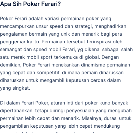
Apa Sih Poker Ferari?
Poker Ferari adalah variasi permainan poker yang
mencampurkan unsur speed dan strategi, menghadirkan
pengalaman bermain yang unik dan menarik bagi para
penggemar kartu. Permainan tersebut terinspirasi oleh
semangat dan speed mobil Ferari, yg dikenal sebagai salah
satu merek mobil sport terkemuka di global. Dengan
demikian, Poker Ferari menekankan dinamisme permainan
yang cepat dan kompetitif, di mana pemain diharuskan
diharuskan untuk mengambil keputusan cerdas dalam
yang singkat.
Di dalam Ferari Poker, aturan inti dari poker kuno banyak
dipertahankan, tetapi diiringi penyesuaian yang mengubah
permainan lebih cepat dan menarik. Misalnya, durasi untuk
pengambilan keputusan yang lebih cepat mendukung