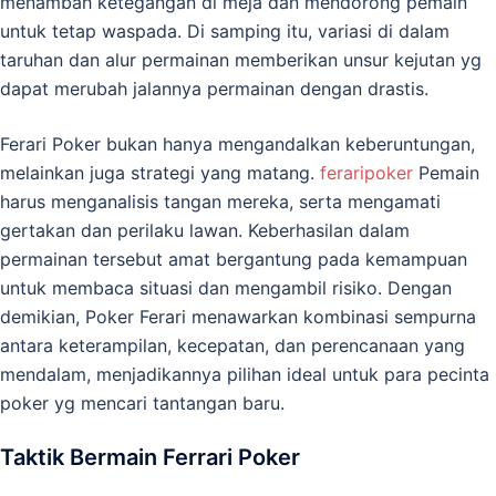
menambah ketegangan di meja dan mendorong pemain
untuk tetap waspada. Di samping itu, variasi di dalam
taruhan dan alur permainan memberikan unsur kejutan yg
dapat merubah jalannya permainan dengan drastis.
Ferari Poker bukan hanya mengandalkan keberuntungan,
melainkan juga strategi yang matang.
feraripoker
Pemain
harus menganalisis tangan mereka, serta mengamati
gertakan dan perilaku lawan. Keberhasilan dalam
permainan tersebut amat bergantung pada kemampuan
untuk membaca situasi dan mengambil risiko. Dengan
demikian, Poker Ferari menawarkan kombinasi sempurna
antara keterampilan, kecepatan, dan perencanaan yang
mendalam, menjadikannya pilihan ideal untuk para pecinta
poker yg mencari tantangan baru.
Taktik Bermain Ferrari Poker