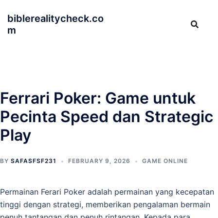
Skip
biblerealitycheck.co
to
m
content
Ferrari Poker: Game untuk
Pecinta Speed dan Strategic
Play
BY
SAFASFSF231
FEBRUARY 9, 2026
GAME ONLINE
Permainan Ferari Poker adalah permainan yang kecepatan
tinggi dengan strategi, memberikan pengalaman bermain
penuh tantangan dan penuh rintangan. Kepada para