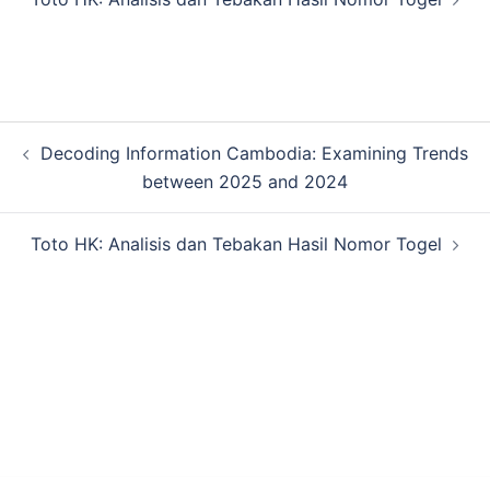
Post
Decoding Information Cambodia: Examining Trends
navigation
between 2025 and 2024
Toto HK: Analisis dan Tebakan Hasil Nomor Togel