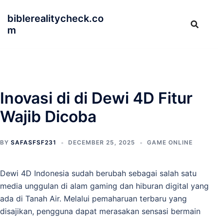
Skip
biblerealitycheck.co
to
m
content
Inovasi di di Dewi 4D Fitur
Wajib Dicoba
BY
SAFASFSF231
DECEMBER 25, 2025
GAME ONLINE
Dewi 4D Indonesia sudah berubah sebagai salah satu
media unggulan di alam gaming dan hiburan digital yang
ada di Tanah Air. Melalui pemaharuan terbaru yang
disajikan, pengguna dapat merasakan sensasi bermain