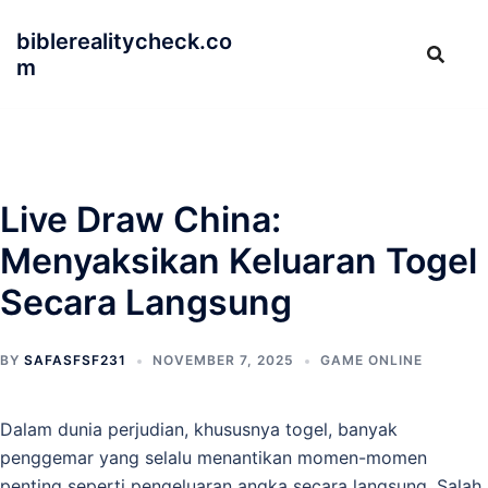
Skip
biblerealitycheck.co
to
m
content
Live Draw China:
Menyaksikan Keluaran Togel
Secara Langsung
BY
SAFASFSF231
NOVEMBER 7, 2025
GAME ONLINE
Dalam dunia perjudian, khususnya togel, banyak
penggemar yang selalu menantikan momen-momen
penting seperti pengeluaran angka secara langsung. Salah