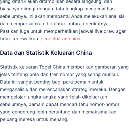
yang ditarik akan ditampilkan secara langsung, dan
biasanya diiringi dengan data lengkap mengenai hasil
sebelumnya. Ini akan membantu Anda melakukan analisis
dan mempersiapkan diri untuk putaran berikutnya.
Pastikan juga untuk memperhatikan jadwal live draw agar
tidak terlewatkan.
pengeluaran china
Data dan Statistik Keluaran China
Statistik keluaran Togel China memberikan gambaran yang
jelas tentang pola dan tren nomor yang sering muncul.
Data ini sangat penting bagi para pemain untuk
menganalisis dan merencanakan strategi mereka. Dengan
mempelajari angka-angka yang telah dikeluarkan
sebelumnya, pemain dapat mencari tahu nomor-nomor
yang cenderung lebih beruntung dan memaksimalkan
peluang mereka untuk menang.