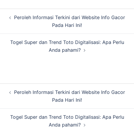
Post
Peroleh Informasi Terkini dari Website Info Gacor
navigation
Pada Hari Ini!
Togel Super dan Trend Toto Digitalisasi: Apa Perlu
Anda pahami?
Post
Peroleh Informasi Terkini dari Website Info Gacor
navigation
Pada Hari Ini!
Togel Super dan Trend Toto Digitalisasi: Apa Perlu
Anda pahami?