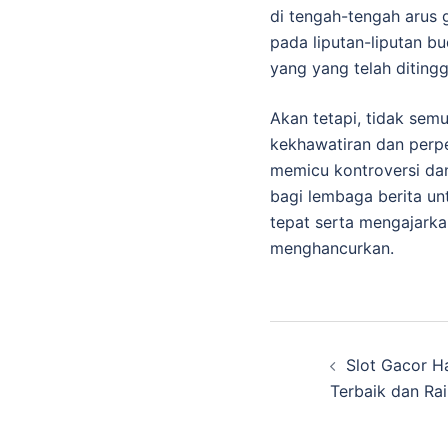
di tengah-tengah arus g
pada liputan-liputan b
yang yang telah diting
Akan tetapi, tidak sem
kekhawatiran dan perpe
memicu kontroversi dan 
bagi lembaga berita u
tepat serta mengajark
menghancurkan.
Post
Slot Gacor Ha
navigatio
Terbaik dan Ra