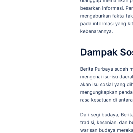
dianggap memainkan p
besarkan informasi. Par
mengaburkan fakta-fakta
pada informasi yang ki
kebenarannya.
Dampak Sosi
Berita Purbaya sudah m
mengenai isu-isu daer
akan isu sosial yang di
mengungkapkan pendapat
rasa kesatuan di antar
Dari segi budaya, Berit
tradisi, kesenian, da
warisan budaya mereka.