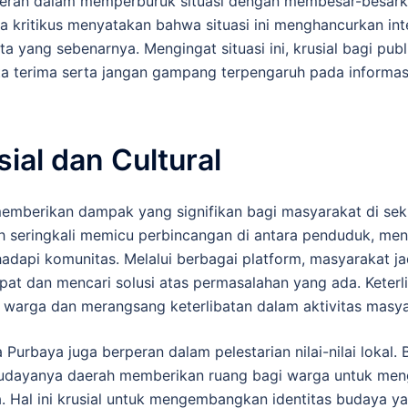
eran dalam memperburuk situasi dengan membesar-besark
a kritikus menyatakan bahwa situasi ini menghancurkan integ
 yang sebenarnya. Mengingat situasi ini, krusial bagi publi
ta terima serta jangan gampang terpengaruh pada informasi
al dan Cultural
emberikan dampak yang signifikan bagi masyarakat di seki
ah seringkali memicu perbincangan di antara penduduk, m
hadapi komunitas. Melalui berbagai platform, masyarakat ja
 dan mencari solusi atas permasalahan yang ada. Keterli
a warga dan merangsang keterlibatan dalam aktivitas masya
a Purbaya juga berperan dalam pelestarian nilai-nilai lokal.
n budayanya daerah memberikan ruang bagi warga untuk men
 Hal ini krusial untuk mengembangkan identitas budaya ya