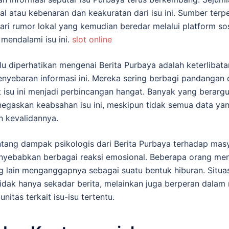
l atau kebenaran dan keakuratan dari isu ini. Sumber te
ari rumor lokal yang kemudian beredar melalui platform sos
mendalami isu ini.
slot online
lu diperhatikan mengenai Berita Purbaya adalah keterlibata
enyebaran informasi ini. Mereka sering berbagi pandangan
isu ini menjadi perbincangan hangat. Banyak yang berar
enegaskan keabsahan isu ini, meskipun tidak semua data ya
 kevalidannya.
 tentang dampak psikologis dari Berita Purbaya terhadap ma
enyebabkan berbagai reaksi emosional. Beberapa orang m
g lain menganggapnya sebagai suatu bentuk hiburan. Situa
idak hanya sekadar berita, melainkan juga berperan dalam
nitas terkait isu-isu tertentu.