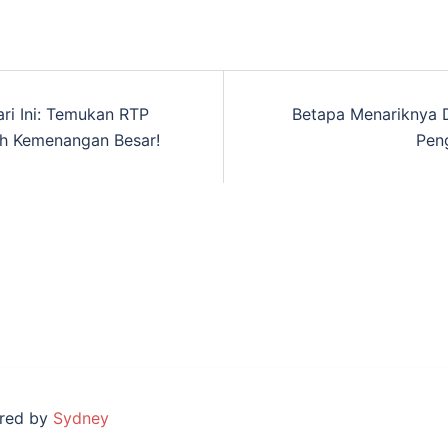
ri Ini: Temukan RTP
Betapa Menariknya D
n
ih Kemenangan Besar!
Pen
ered by
Sydney