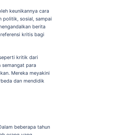
oleh keunikannya cara
politik, sosial, sampai
mengandalkan berita
eferensi kritis bagi
erti kritik dari
n semangat para
akan. Mereka meyakini
rbeda dan mendidik
 Dalam beberapa tahun
lah orang yang