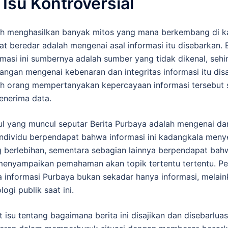
 Isu Kontroversial
ah menghasilkan banyak mitos yang mana berkembang di ka
at beredar adalah mengenai asal informasi itu disebarkan. 
asi ini sumbernya adalah sumber yang tidak dikenal, seh
gan mengenai kebenaran dan integritas informasi itu disa
h orang mempertanyakan kepercayaan informasi tersebut
enerima data.
ul yang muncul seputar Berita Purbaya adalah mengenai 
individu berpendapat bahwa informasi ini kadangkala men
 berlebihan, sementara sebagian lainnya berpendapat bahw
menyampaikan pemahaman akan topik tertentu tertentu. Per
nformasi Purbaya bukan sekadar hanya informasi, melai
logi publik saat ini.
t isu tentang bagaimana berita ini disajikan dan disebarlu