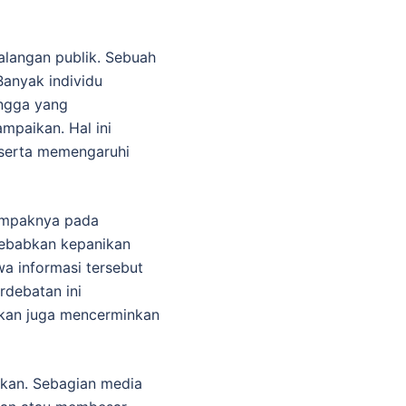
langan publik. Sebuah
Banyak individu
ingga yang
mpaikan. Hal ini
 serta memengaruhi
dampaknya pada
yebabkan kepanikan
a informasi tersebut
debatan ini
nkan juga mencerminkan
askan. Sebagian media