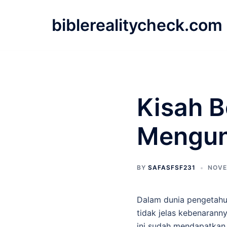
Skip
to
biblerealitycheck.com
content
Kisah B
Mengun
BY
SAFASFSF231
NOVE
Dalam dunia pengetahua
tidak jelas kebenarann
ini sudah mendapatkan 