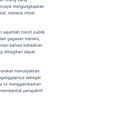
rpercaya mengungkapkan
ial, menarik minat
n sejumlah tokoh publik
 dan gagasan mereka,
gumen bahwa kehadiran
ng dibagikan dapat
syarakat menunjukkan
enganggapnya sebagai
si ini menggambarkan
 membentuk perspektif