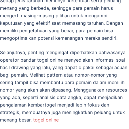
Setiap jenis taruhan memunyai ketentuan serta peluang
menang yang berbeda, sehingga para pemain harus
mengerti masing-masing pilihan untuk mengambil
keputusan yang efektif saat memasang taruhan. Dengan
memiliki pengetahuan yang benar, para pemain bisa
mengoptimalkan potensi kemenangan mereka sendiri.
Selanjutnya, penting mengingat diperhatikan bahwasanya
operator bandar togel online menyediakan informasi soal
hasil drawing yang lalu, yang dapat dipakai sebagai acuan
bagi pemain. Melihat pattern atau nomor-nomor yang
sering tampil bisa membantu para pemain dalam memilih
nomor yang akan akan dipasang. Menggunakan resources
yang ada, seperti analisis data angka, dapat menjadikan
pengalaman kembartogel menjadi lebih fokus dan
strategik, membuatnya juga meningkatkan peluang untuk
menang besar.
togel online