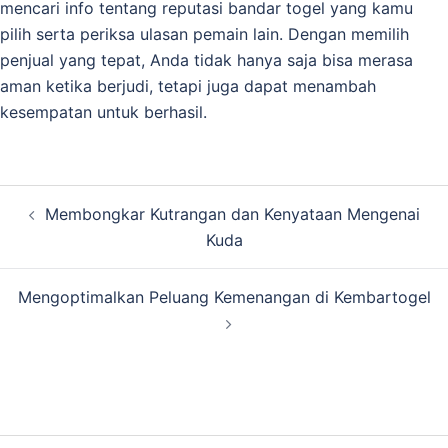
mencari info tentang reputasi bandar togel yang kamu
pilih serta periksa ulasan pemain lain. Dengan memilih
penjual yang tepat, Anda tidak hanya saja bisa merasa
aman ketika berjudi, tetapi juga dapat menambah
kesempatan untuk berhasil.
Post
Membongkar Kutrangan dan Kenyataan Mengenai
navigation
Kuda
Mengoptimalkan Peluang Kemenangan di Kembartogel
Post