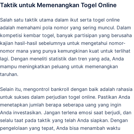
Taktik untuk Memenangkan Togel Online
Salah satu taktik utama dalam ikut serta togel online
adalah memahami pola nomor yang sering muncul. Dalam
kompetisi kembar togel, banyak partisipan yang berusaha
kajian hasil-hasil sebelumnya untuk mengetahui nomor-
nomor mana yang punya kemungkinan kuat untuk terlihat
lagi. Dengan meneliti statistik dan tren yang ada, Anda
mampu meningkatkan peluang untuk memenangkan
taruhan.
Selain itu, mengontrol bankroll dengan baik adalah rahasia
untuk sukses dalam perjudian togel online. Pastikan Anda
menetapkan jumlah berapa seberapa uang yang ingin
Anda investasikan. Jangan terlena emosi saat berjudi, dan
selalu taat pada taktik yang telah Anda siapkan. Dengan
pengelolaan yang tepat, Anda bisa menambah waktu