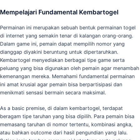
Mempelajari Fundamental Kembartogel
Permainan ini merupakan sebuah bentuk permainan togel
di internet yang semakin tenar di kalangan orang-orang.
Dalam game ini, pemain dapat mempilih nomor yang
dianggap diyakini beruntung untuk dipertaruhkan.
Kembartogel menyediakan berbagai tipe game serta
peluang yang bisa digunakan oleh pemain agar menambah
kemenangan mereka. Memahami fundamental permainan
ini amat krusial agar pemain bisa berpartisipasi dan
menikmati sensasi bermain secara maksimal.
As a basic premise, di dalam kembartogel, terdapat
beragam tipe taruhan yang bisa dipilih. Para pemain bisa
memasang taruhan di nomor tertentu, kombinasi angka,
atau bahkan outcome dari hasil pengundian yang lalu.