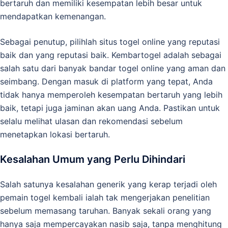
bertaruh dan memiliki kesempatan lebih besar untuk
mendapatkan kemenangan.
Sebagai penutup, pilihlah situs togel online yang reputasi
baik dan yang reputasi baik. Kembartogel adalah sebagai
salah satu dari banyak bandar togel online yang aman dan
seimbang. Dengan masuk di platform yang tepat, Anda
tidak hanya memperoleh kesempatan bertaruh yang lebih
baik, tetapi juga jaminan akan uang Anda. Pastikan untuk
selalu melihat ulasan dan rekomendasi sebelum
menetapkan lokasi bertaruh.
Kesalahan Umum yang Perlu Dihindari
Salah satunya kesalahan generik yang kerap terjadi oleh
pemain togel kembali ialah tak mengerjakan penelitian
sebelum memasang taruhan. Banyak sekali orang yang
hanya saja mempercayakan nasib saja, tanpa menghitung