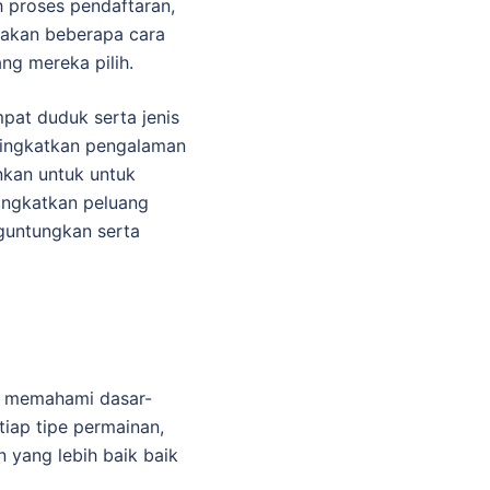
 proses pendaftaran,
iakan beberapa cara
g mereka pilih.
pat duduk serta jenis
eningkatkan pengalaman
nkan untuk untuk
ingkatkan peluang
guntungkan serta
k memahami dasar-
tiap tipe permainan,
 yang lebih baik baik