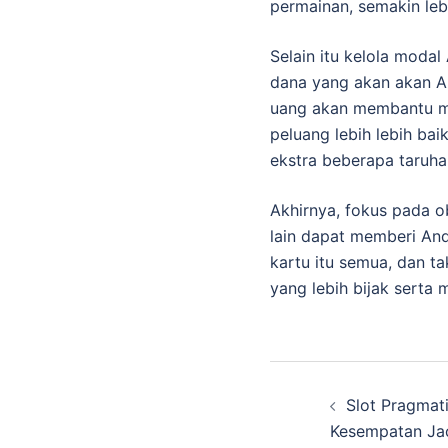
permainan, semakin leb
Selain itu kelola moda
dana yang akan akan An
uang akan membantu me
peluang lebih lebih b
ekstra beberapa taruha
Akhirnya, fokus pada o
lain dapat memberi And
kartu itu semua, dan t
yang lebih bijak serta
Post
Slot Pragmat
navigatio
Kesempatan Ja