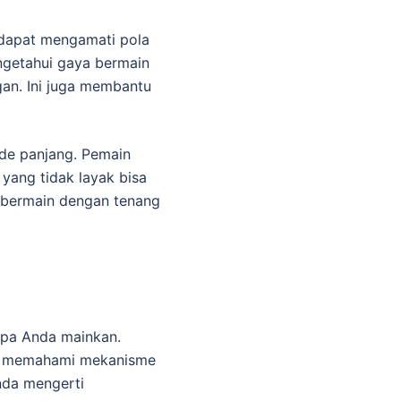
s dapat mengamati pola
ngetahui gaya bermain
an. Ini juga membantu
ode panjang. Pemain
yang tidak layak bisa
 bermain dengan tenang
apa Anda mainkan.
am memahami mekanisme
nda mengerti