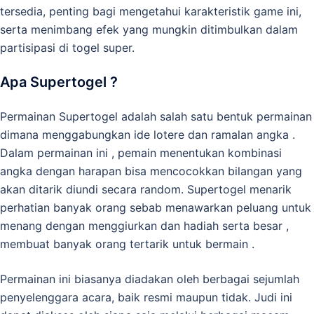
tersedia, penting bagi mengetahui karakteristik game ini,
serta menimbang efek yang mungkin ditimbulkan dalam
partisipasi di togel super.
Apa Supertogel ?
Permainan Supertogel adalah salah satu bentuk permainan
dimana menggabungkan ide lotere dan ramalan angka .
Dalam permainan ini , pemain menentukan kombinasi
angka dengan harapan bisa mencocokkan bilangan yang
akan ditarik diundi secara random. Supertogel menarik
perhatian banyak orang sebab menawarkan peluang untuk
menang dengan menggiurkan dan hadiah serta besar ,
membuat banyak orang tertarik untuk bermain .
Permainan ini biasanya diadakan oleh berbagai sejumlah
penyelenggara acara, baik resmi maupun tidak. Judi ini