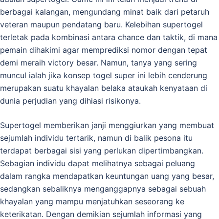
berbagai kalangan, mengundang minat baik dari petaruh
veteran maupun pendatang baru. Kelebihan supertogel
terletak pada kombinasi antara chance dan taktik, di mana
pemain dihakimi agar memprediksi nomor dengan tepat
demi meraih victory besar. Namun, tanya yang sering
muncul ialah jika konsep togel super ini lebih cenderung
merupakan suatu khayalan belaka ataukah kenyataan di
dunia perjudian yang dihiasi risikonya.
Supertogel memberikan janji menggiurkan yang membuat
sejumlah individu tertarik, namun di balik pesona itu
terdapat berbagai sisi yang perlukan dipertimbangkan.
Sebagian individu dapat melihatnya sebagai peluang
dalam rangka mendapatkan keuntungan uang yang besar,
sedangkan sebaliknya menganggapnya sebagai sebuah
khayalan yang mampu menjatuhkan seseorang ke
keterikatan. Dengan demikian sejumlah informasi yang