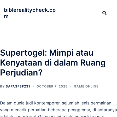
Skip
biblerealitycheck.co
to
m
content
Supertogel: Mimpi atau
Kenyataan di dalam Ruang
Perjudian?
BY
SAFASFSF231
OCTOBER 7, 2025
GAME ONLINE
Dalam dunia judi kontemporer, sejumlah jenis permainan
yang menarik perhatian beberapa penggemar, di antaranya
adalah supertogel. Game ini ini telah menjadi trend di