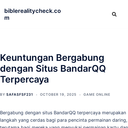
Skip
biblerealitycheck.co
to
m
content
Keuntungan Bergabung
dengan Situs BandarQQ
Terpercaya
BY
SAFASFSF231
OCTOBER 19, 2025
GAME ONLINE
Bergabung dengan situs BandarQQ terpercaya merupakan
langkah yang cerdas bagi para pencinta permainan daring,
terutama bagi mereka yang menyukai permainan kartu dan