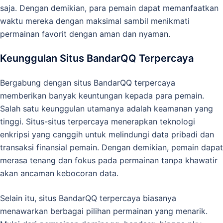
saja. Dengan demikian, para pemain dapat memanfaatkan
waktu mereka dengan maksimal sambil menikmati
permainan favorit dengan aman dan nyaman.
Keunggulan Situs BandarQQ Terpercaya
Bergabung dengan situs BandarQQ terpercaya
memberikan banyak keuntungan kepada para pemain.
Salah satu keunggulan utamanya adalah keamanan yang
tinggi. Situs-situs terpercaya menerapkan teknologi
enkripsi yang canggih untuk melindungi data pribadi dan
transaksi finansial pemain. Dengan demikian, pemain dapat
merasa tenang dan fokus pada permainan tanpa khawatir
akan ancaman kebocoran data.
Selain itu, situs BandarQQ terpercaya biasanya
menawarkan berbagai pilihan permainan yang menarik.