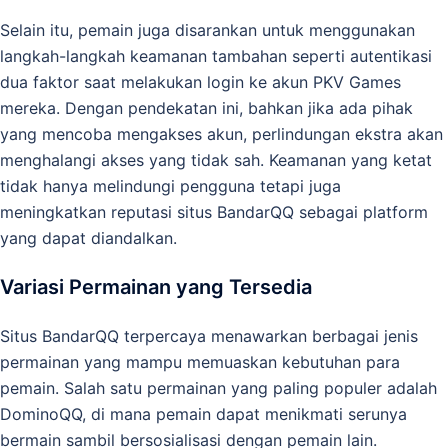
Selain itu, pemain juga disarankan untuk menggunakan
langkah-langkah keamanan tambahan seperti autentikasi
dua faktor saat melakukan login ke akun PKV Games
mereka. Dengan pendekatan ini, bahkan jika ada pihak
yang mencoba mengakses akun, perlindungan ekstra akan
menghalangi akses yang tidak sah. Keamanan yang ketat
tidak hanya melindungi pengguna tetapi juga
meningkatkan reputasi situs BandarQQ sebagai platform
yang dapat diandalkan.
Variasi Permainan yang Tersedia
Situs BandarQQ terpercaya menawarkan berbagai jenis
permainan yang mampu memuaskan kebutuhan para
pemain. Salah satu permainan yang paling populer adalah
DominoQQ, di mana pemain dapat menikmati serunya
bermain sambil bersosialisasi dengan pemain lain.