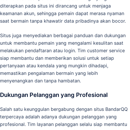
diterapkan pada situs ini dirancang untuk menjaga
keamanan akun, sehingga pemain dapat merasa nyaman
saat bermain tanpa khawatir data pribadinya akan bocor.
Situs juga menyediakan berbagai panduan dan dukungan
untuk membantu pemain yang mengalami kesulitan saat
melakukan pendaftaran atau login. Tim customer service
siap membantu dan memberikan solusi untuk setiap
pertanyaan atau kendala yang mungkin dihadapi,
memastikan pengalaman bermain yang lebih
menyenangkan dan tanpa hambatan.
Dukungan Pelanggan yang Profesional
Salah satu keunggulan bergabung dengan situs BandarQQ
terpercaya adalah adanya dukungan pelanggan yang
profesional. Tim layanan pelanggan selalu siap membantu