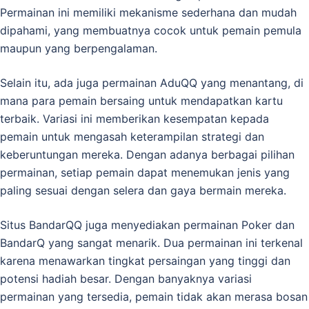
Permainan ini memiliki mekanisme sederhana dan mudah
dipahami, yang membuatnya cocok untuk pemain pemula
maupun yang berpengalaman.
Selain itu, ada juga permainan AduQQ yang menantang, di
mana para pemain bersaing untuk mendapatkan kartu
terbaik. Variasi ini memberikan kesempatan kepada
pemain untuk mengasah keterampilan strategi dan
keberuntungan mereka. Dengan adanya berbagai pilihan
permainan, setiap pemain dapat menemukan jenis yang
paling sesuai dengan selera dan gaya bermain mereka.
Situs BandarQQ juga menyediakan permainan Poker dan
BandarQ yang sangat menarik. Dua permainan ini terkenal
karena menawarkan tingkat persaingan yang tinggi dan
potensi hadiah besar. Dengan banyaknya variasi
permainan yang tersedia, pemain tidak akan merasa bosan