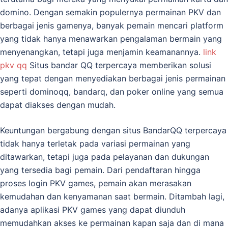
domino. Dengan semakin populernya permainan PKV dan
berbagai jenis gamenya, banyak pemain mencari platform
yang tidak hanya menawarkan pengalaman bermain yang
menyenangkan, tetapi juga menjamin keamanannya.
link
pkv qq
Situs bandar QQ terpercaya memberikan solusi
yang tepat dengan menyediakan berbagai jenis permainan
seperti dominoqq, bandarq, dan poker online yang semua
dapat diakses dengan mudah.
Keuntungan bergabung dengan situs BandarQQ terpercaya
tidak hanya terletak pada variasi permainan yang
ditawarkan, tetapi juga pada pelayanan dan dukungan
yang tersedia bagi pemain. Dari pendaftaran hingga
proses login PKV games, pemain akan merasakan
kemudahan dan kenyamanan saat bermain. Ditambah lagi,
adanya aplikasi PKV games yang dapat diunduh
memudahkan akses ke permainan kapan saja dan di mana