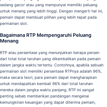
sedang gacor atau yang mempunyai memiliki peluang
untuk menang yang lebih tinggi. Dengan mengerti hal ini,
pemain dapat membuat pilihan yang lebih tepat pada
permainan slot.
Bagaimana RTP Mempengaruhi Peluang
Menang
RTP atau persentase yang menunjukkan berapa persen
dari total total taruhan yang dikembalikan pada pemain
dalam jangka waktu tertentu. Contohnya, apabila sebuah
permainan slot memiliki persentase RTPnya adalah 96%,
maka secara teori, para pemain dapat mengharapkan
untuk mendapatkan kembali 96% dari total taruhan
mereka dalam jangka waktu panjang. RTP ini sangat
penting sebab memberikan pandangan mengenai
kemungkinan keuangan yang dapat diterima pemain,