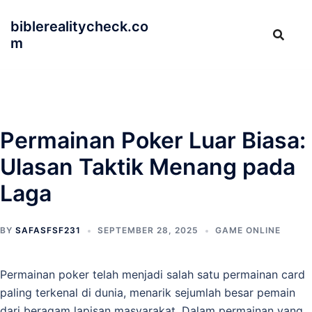
Skip
biblerealitycheck.co
to
m
content
Permainan Poker Luar Biasa:
Ulasan Taktik Menang pada
Laga
BY
SAFASFSF231
SEPTEMBER 28, 2025
GAME ONLINE
Permainan poker telah menjadi salah satu permainan card
paling terkenal di dunia, menarik sejumlah besar pemain
dari beragam lapisan masyarakat. Dalam permainan yang