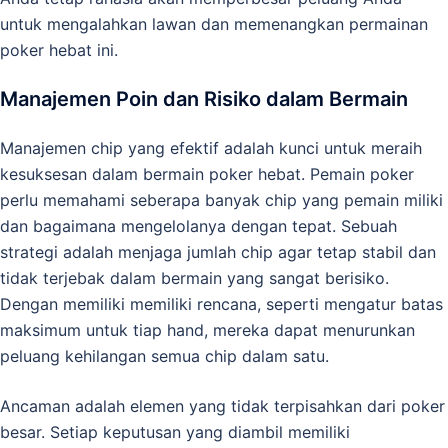
untuk mengalahkan lawan dan memenangkan permainan
poker hebat ini.
Manajemen Poin dan Risiko dalam Bermain
Manajemen chip yang efektif adalah kunci untuk meraih
kesuksesan dalam bermain poker hebat. Pemain poker
perlu memahami seberapa banyak chip yang pemain miliki
dan bagaimana mengelolanya dengan tepat. Sebuah
strategi adalah menjaga jumlah chip agar tetap stabil dan
tidak terjebak dalam bermain yang sangat berisiko.
Dengan memiliki memiliki rencana, seperti mengatur batas
maksimum untuk tiap hand, mereka dapat menurunkan
peluang kehilangan semua chip dalam satu.
Ancaman adalah elemen yang tidak terpisahkan dari poker
besar. Setiap keputusan yang diambil memiliki