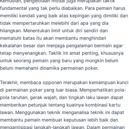
Kemudian, pengelolaan modal juga merupakan taktik
fundamental yang tak perlu diabaikan. Para pemain harus
memiliki kendali yang baik atas kepingan yang dimiliki dan
tidak mempertaruhkan melebihi dari apa yang dia
hilangkan. Menentukan limit untuk diri sendiri dan
mematuhi batas itu akan membantu menghindari
kekalahan besar dan menjaga pengalaman bermain agar
tetap menyenangkan. Taktik ini amat penting, khususnya
untuk seorang pemain yang baru yang mungkin belum
belum memahami dinamika permainan poker.
Terakhir, membaca opponen merupakan kemampuan kunci
di permainan poker yang luar biasa. Memperhatikan pola-
pola taruhan, gerak wajah, dan tingkah laku lawan dapat
memberikan petunjuk tentang kuatnya kombinasi kartu
lawan. Menggunakan teknik menganalisa teknik ini dapat
membantu pemain membuat keputusan lebih baik dan
mengantisipasi langkah-langkah lawan. Dalam permainan