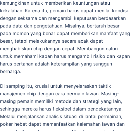
kemungkinan untuk memberikan keuntungan atau
kekalahan. Karena itu, pemain harus dapat menilai kondisi
dengan seksama dan mengambil keputusan berdasarkan
pada data dan pengetahuan. Misalnya, bertaruh besar
pada momen yang benar dapat memberikan manfaat yang
besar, tetapi melakukannya secara acak dapat
menghabiskan chip dengan cepat. Membangun naluri
untuk memahami kapan harus mengambil risiko dan kapan
harus bertahan adalah keterampilan yang sungguh
berharga.
Di samping itu, krusial untuk menyelaraskan taktik
manajemen chip dengan cara bermain lawan. Masing-
masing pemain memiliki metode dan strategi yang lain,
sehingga mereka harus fleksibel dalam pendekatannya.
Melalui menjalankan analisis situasi di lantai permainan,
poker hebat dapat memanfaatkan kelemahan lawan dan