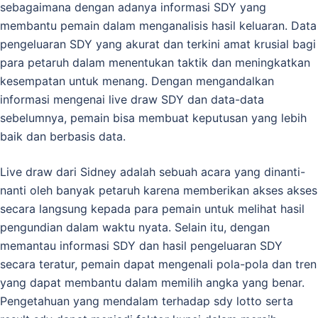
sebagaimana dengan adanya informasi SDY yang
membantu pemain dalam menganalisis hasil keluaran. Data
pengeluaran SDY yang akurat dan terkini amat krusial bagi
para petaruh dalam menentukan taktik dan meningkatkan
kesempatan untuk menang. Dengan mengandalkan
informasi mengenai live draw SDY dan data-data
sebelumnya, pemain bisa membuat keputusan yang lebih
baik dan berbasis data.
Live draw dari Sidney adalah sebuah acara yang dinanti-
nanti oleh banyak petaruh karena memberikan akses akses
secara langsung kepada para pemain untuk melihat hasil
pengundian dalam waktu nyata. Selain itu, dengan
memantau informasi SDY dan hasil pengeluaran SDY
secara teratur, pemain dapat mengenali pola-pola dan tren
yang dapat membantu dalam memilih angka yang benar.
Pengetahuan yang mendalam terhadap sdy lotto serta