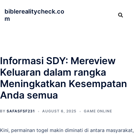
Skip
biblerealitycheck.co
to
m
content
Informasi SDY: Mereview
Keluaran dalam rangka
Meningkatkan Kesempatan
Anda semua
BY
SAFASFSF231
AUGUST 6, 2025
GAME ONLINE
Kini, permainan togel makin diminati di antara masyarakat,