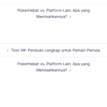
PokerHebat vs. Platform Lain: Apa yang
Memisahkannya?
Post
Toto HK: Panduan Lengkap untuk Pemain Pemula
navigation
PokerHebat vs. Platform Lain: Apa yang
Memisahkannya?