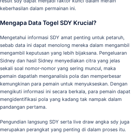
result sdy dapat menjadi faktor kunci dalam meraih
keberhasilan dalam permainan ini.
Mengapa Data Togel SDY Krucial?
Mengetahui informasi SDY amat penting untuk petaruh,
sebab data ini dapat menolong mereka dalam mengambil
mengambil keputusan yang lebih bijaksana. Pengeluaran
Sidney dan hasil Sidney menyediakan citra yang jelas
sekali soal nomor-nomor yang sering muncul, maka
pemain dapatlah menganalisis pola dan memperbesar
kemungkinan para pemain untuk menyukseskan. Dengan
mengikuti informasi ini secara berkala, para pemain dapat
mengidentifikasi pola yang kadang tak nampak dalam
pandangan pertama.
Pengundian langsung SDY serta live draw angka sdy juga
merupakan perangkat yang penting di dalam proses itu.