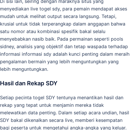
Di sisi lain, seiring dengan maraknya situs yang
menyediakan live togel sdy, para pemain mendapat akses
mudah untuk melihat output secara langsung. Tetapi,
krusial untuk tidak terperangkap dalam anggapan bahwa
satu nomor atau kombinasi spesifik bakal selalu
menyebabkan nasib baik. Pada permainan seperti pools
sidney, analisis yang objektif dan tetap waspada terhadap
informasi informasi sdy adalah kunci penting dalam meraih
pengalaman bermain yang lebih menguntungkan yang
lebih menguntungkan.
Hasil dan Rekap SDY
Setiap pecinta togel SDY tentunya menantikan hasil dan
rekap yang tepat untuk menjamin mereka tidak
melewatkan data penting. Dalam setiap acara undian, hasil
SDY bakal dikenalkan secara live, memberi kesempatan
bagi peserta untuk mengetahui angka-angka yang keluar.