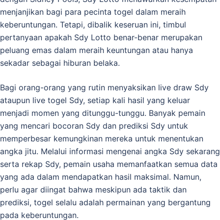
menjanjikan bagi para pecinta togel dalam meraih
keberuntungan. Tetapi, dibalik keseruan ini, timbul
pertanyaan apakah Sdy Lotto benar-benar merupakan
peluang emas dalam meraih keuntungan atau hanya
sekadar sebagai hiburan belaka.
Bagi orang-orang yang rutin menyaksikan live draw Sdy
ataupun live togel Sdy, setiap kali hasil yang keluar
menjadi momen yang ditunggu-tunggu. Banyak pemain
yang mencari bocoran Sdy dan prediksi Sdy untuk
memperbesar kemungkinan mereka untuk menentukan
angka jitu. Melalui informasi mengenai angka Sdy sekarang
serta rekap Sdy, pemain usaha memanfaatkan semua data
yang ada dalam mendapatkan hasil maksimal. Namun,
perlu agar diingat bahwa meskipun ada taktik dan
prediksi, togel selalu adalah permainan yang bergantung
pada keberuntungan.