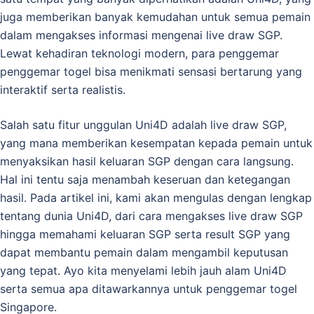
juga memberikan banyak kemudahan untuk semua pemain
dalam mengakses informasi mengenai live draw SGP.
Lewat kehadiran teknologi modern, para penggemar
penggemar togel bisa menikmati sensasi bertarung yang
interaktif serta realistis.
Salah satu fitur unggulan Uni4D adalah live draw SGP,
yang mana memberikan kesempatan kepada pemain untuk
menyaksikan hasil keluaran SGP dengan cara langsung.
Hal ini tentu saja menambah keseruan dan ketegangan
hasil. Pada artikel ini, kami akan mengulas dengan lengkap
tentang dunia Uni4D, dari cara mengakses live draw SGP
hingga memahami keluaran SGP serta result SGP yang
dapat membantu pemain dalam mengambil keputusan
yang tepat. Ayo kita menyelami lebih jauh alam Uni4D
serta semua apa ditawarkannya untuk penggemar togel
Singapore.