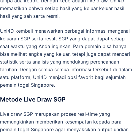
tanpa ada kedok. Dengan keberadaan live draw, Uni4D
memastikan bahwa setiap hasil yang keluar keluar hasil
hasil yang sah serta resmi.
Uni4D kembali menawarkan berbagai informasi mengenai
keluaran SGP serta result SGP yang dapat dapat setiap
saat waktu yang Anda inginkan. Para pemain bisa hanya
bisa melihat angka yang keluar, tetapi juga dapat mencari
statistik serta analisis yang mendukung perencanaan
taruhan. Dengan semua semua informasi tersebut di dalam
satu platform, Uni4D menjadi opsi favorit bagi sejumlah
pemain togel Singapore.
Metode Live Draw SGP
Live draw SGP merupakan proses real-time yang
memungkinkan memberikan kesempatan kepada para
pemain togel Singapore agar menyaksikan output undian