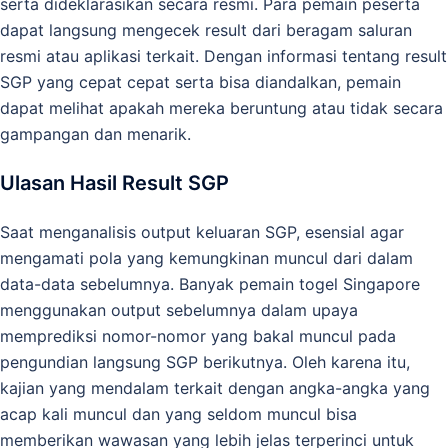
serta dideklarasikan secara resmi. Para pemain peserta
dapat langsung mengecek result dari beragam saluran
resmi atau aplikasi terkait. Dengan informasi tentang result
SGP yang cepat cepat serta bisa diandalkan, pemain
dapat melihat apakah mereka beruntung atau tidak secara
gampangan dan menarik.
Ulasan Hasil Result SGP
Saat menganalisis output keluaran SGP, esensial agar
mengamati pola yang kemungkinan muncul dari dalam
data-data sebelumnya. Banyak pemain togel Singapore
menggunakan output sebelumnya dalam upaya
memprediksi nomor-nomor yang bakal muncul pada
pengundian langsung SGP berikutnya. Oleh karena itu,
kajian yang mendalam terkait dengan angka-angka yang
acap kali muncul dan yang seldom muncul bisa
memberikan wawasan yang lebih jelas terperinci untuk