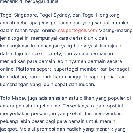
menarik di berbagai dunia.
Togel Singapore, Togel Sydney, dan Togel Hongkong
adalah beberapa jenis pertandingan yang sangat populer
dalam ranah togel online.
ssupertogell.com
Masing-masing
jenis togel ini mempunyai karakteristik unik dan
kemungkinan kemenangan yang bervaryasi. Kemajuan
dalam laju transaksi, safety, dan variasi permainan
menjadikan para pemain lebih nyaman bermain secara
online. Platform seperti supertogel memberikan berbagai
kemudahan, dari pendaftaran hingga tahapan penarikan
kemenangan yang lebih cepat dan mudah.
Toto Macau juga adalah salah satu pilihan yang populer di
antara pemain togel online. Tersedianya ragam opsi ini
menyediakan persaingan yang sehat dan menawarkan
peluang lebih besar bagi para pemain untuk meraih
jackpot. Melalui promosi dan hadiah yang menarik yang