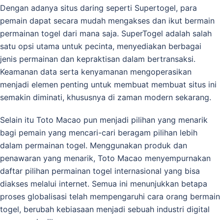
Dengan adanya situs daring seperti Supertogel, para
pemain dapat secara mudah mengakses dan ikut bermain
permainan togel dari mana saja. SuperTogel adalah salah
satu opsi utama untuk pecinta, menyediakan berbagai
jenis permainan dan kepraktisan dalam bertransaksi.
Keamanan data serta kenyamanan mengoperasikan
menjadi elemen penting untuk membuat membuat situs ini
semakin diminati, khususnya di zaman modern sekarang.
Selain itu Toto Macao pun menjadi pilihan yang menarik
bagi pemain yang mencari-cari beragam pilihan lebih
dalam permainan togel. Menggunakan produk dan
penawaran yang menarik, Toto Macao menyempurnakan
daftar pilihan permainan togel internasional yang bisa
diakses melalui internet. Semua ini menunjukkan betapa
proses globalisasi telah mempengaruhi cara orang bermain
togel, berubah kebiasaan menjadi sebuah industri digital