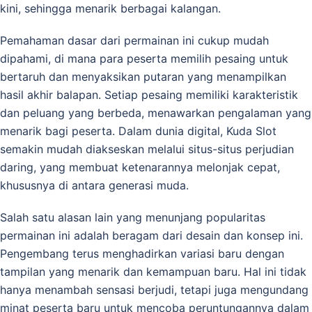
kini, sehingga menarik berbagai kalangan.
Pemahaman dasar dari permainan ini cukup mudah
dipahami, di mana para peserta memilih pesaing untuk
bertaruh dan menyaksikan putaran yang menampilkan
hasil akhir balapan. Setiap pesaing memiliki karakteristik
dan peluang yang berbeda, menawarkan pengalaman yang
menarik bagi peserta. Dalam dunia digital, Kuda Slot
semakin mudah diakseskan melalui situs-situs perjudian
daring, yang membuat ketenarannya melonjak cepat,
khususnya di antara generasi muda.
Salah satu alasan lain yang menunjang popularitas
permainan ini adalah beragam dari desain dan konsep ini.
Pengembang terus menghadirkan variasi baru dengan
tampilan yang menarik dan kemampuan baru. Hal ini tidak
hanya menambah sensasi berjudi, tetapi juga mengundang
minat peserta baru untuk mencoba peruntungannya dalam