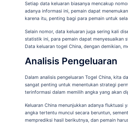
Setiap data keluaran biasanya mencakup nomor 
adanya informasi ini, pemain dapat menemukan 
karena itu, penting bagi para pemain untuk sela
Selain nomor, data keluaran juga sering kali d
statistik ini, para pemain dapat menyesuaikan
Data keluaran togel China, dengan demikian, men
Analisis Pengeluaran
Dalam analisis pengeluaran Togel China, kita 
sangat penting untuk menentukan strategi per
terinformasi dalam memilih angka yang akan di
Keluaran China menunjukkan adanya fluktuasi 
angka tertentu muncul secara beruntun, sementa
memprediksi hasil berikutnya, dan pemain haru