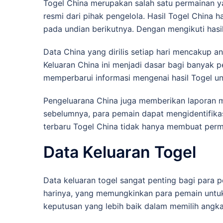
Togel China merupakan salah satu permainan ya
resmi dari pihak pengelola. Hasil Togel China 
pada undian berikutnya. Dengan mengikuti hasil
Data China yang dirilis setiap hari mencakup a
Keluaran China ini menjadi dasar bagi banyak 
memperbarui informasi mengenai hasil Togel u
Pengeluarana China juga memberikan laporan m
sebelumnya, para pemain dapat mengidentifikas
terbaru Togel China tidak hanya membuat perma
Data Keluaran Togel
Data keluaran togel sangat penting bagi para 
harinya, yang memungkinkan para pemain untuk
keputusan yang lebih baik dalam memilih angka