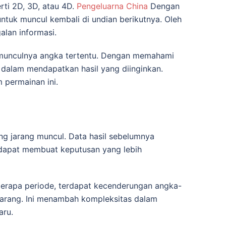
rti 2D, 3D, atau 4D.
Pengeluarna China
Dengan
ntuk muncul kembali di undian berikutnya. Oleh
alan informasi.
nsi munculnya angka tertentu. Dengan memahami
 dalam mendapatkan hasil yang diinginkan.
m permainan ini.
ng jarang muncul. Data hasil sebelumnya
 dapat membuat keputusan yang lebih
berapa periode, terdapat kecenderungan angka-
 jarang. Ini menambah kompleksitas dalam
aru.