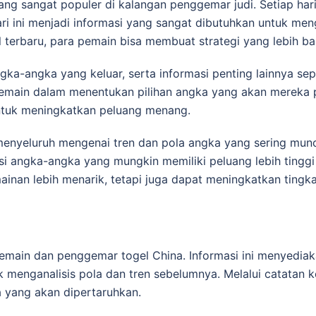
ng sangat populer di kalangan penggemar judi. Setiap har
hari ini menjadi informasi yang sangat dibutuhkan untuk m
 terbaru, para pemain bisa membuat strategi yang lebih ba
ngka-angka yang keluar, serta informasi penting lainnya se
pemain dalam menentukan pilihan angka yang akan mereka pa
ntuk meningkatkan peluang menang.
enyeluruh mengenai tren dan pola angka yang sering munc
i angka-angka yang mungkin memiliki peluang lebih tinggi
inan lebih menarik, tetapi juga dapat meningkatkan tingka
pemain dan penggemar togel China. Informasi ini menyediak
 menganalisis pola dan tren sebelumnya. Melalui catatan 
 yang akan dipertaruhkan.