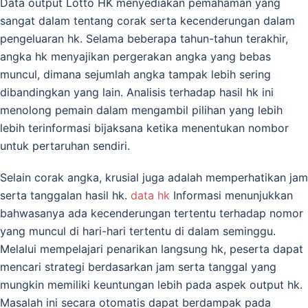
Data output Lotto HK menyediakan pemahaman yang
sangat dalam tentang corak serta kecenderungan dalam
pengeluaran hk. Selama beberapa tahun-tahun terakhir,
angka hk menyajikan pergerakan angka yang bebas
muncul, dimana sejumlah angka tampak lebih sering
dibandingkan yang lain. Analisis terhadap hasil hk ini
menolong pemain dalam mengambil pilihan yang lebih
lebih terinformasi bijaksana ketika menentukan nombor
untuk pertaruhan sendiri.
Selain corak angka, krusial juga adalah memperhatikan jam
serta tanggalan hasil hk.
data hk
Informasi menunjukkan
bahwasanya ada kecenderungan tertentu terhadap nomor
yang muncul di hari-hari tertentu di dalam seminggu.
Melalui mempelajari penarikan langsung hk, peserta dapat
mencari strategi berdasarkan jam serta tanggal yang
mungkin memiliki keuntungan lebih pada aspek output hk.
Masalah ini secara otomatis dapat berdampak pada