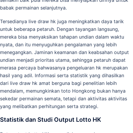
semakin baik pula mereka bisa menyiapkan dirinya untuk
babak permainan selanjutnya.
Tersedianya live draw hk juga meningkatkan daya tarik
untuk beberapa petaruh. Dengan tayangan langsung,
mereka bisa menyaksikan tahapan undian dalam waktu
nyata, dan itu menyuguhkan pengalaman yang lebih
menegangkan. Jaminan keamanan dan keabsahan output
undian menjadi prioritas utama, sehingga petaruh dapat
merasa percaya bahwasanya pengeluaran hk merupakan
hasil yang adil. Informasi serta statistik yang dihasilkan
dari live draw hk amat berguna bagi penelitian lebih
mendalam, memungkinkan toto Hongkong bukan hanya
sekedar permainan semata, tetapi dan aktivitas aktivitas
yang melibatkan perhitungan serta strategi.
Statistik dan Studi Output Lotto HK