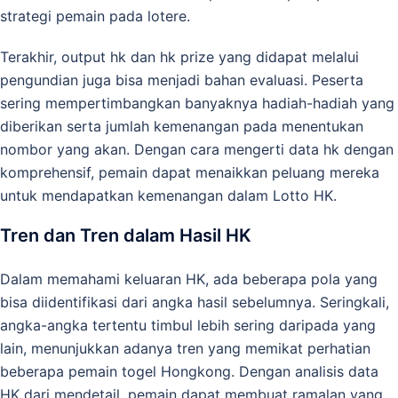
strategi pemain pada lotere.
Terakhir, output hk dan hk prize yang didapat melalui
pengundian juga bisa menjadi bahan evaluasi. Peserta
sering mempertimbangkan banyaknya hadiah-hadiah yang
diberikan serta jumlah kemenangan pada menentukan
nombor yang akan. Dengan cara mengerti data hk dengan
komprehensif, pemain dapat menaikkan peluang mereka
untuk mendapatkan kemenangan dalam Lotto HK.
Tren dan Tren dalam Hasil HK
Dalam memahami keluaran HK, ada beberapa pola yang
bisa diidentifikasi dari angka hasil sebelumnya. Seringkali,
angka-angka tertentu timbul lebih sering daripada yang
lain, menunjukkan adanya tren yang memikat perhatian
beberapa pemain togel Hongkong. Dengan analisis data
HK dari mendetail, pemain dapat membuat ramalan yang