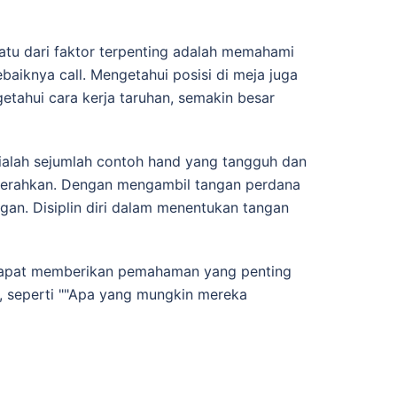
atu dari faktor terpenting adalah memahami
aiknya call. Mengetahui posisi di meja juga
tahui cara kerja taruhan, semakin besar
K ialah sejumlah contoh hand yang tangguh dan
diserahkan. Dengan mengambil tangan perdana
n. Disiplin diri dalam menentukan tangan
ya dapat memberikan pemahaman yang penting
, seperti ""Apa yang mungkin mereka