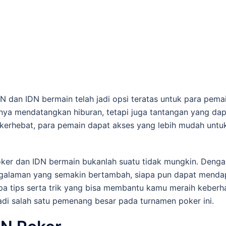
DN dan IDN bermain telah jadi opsi teratas untuk para pem
anya mendatangkan hiburan, tetapi juga tantangan yang da
okerhebat, para pemain dapat akses yang lebih mudah unt
ker dan IDN bermain bukanlah suatu tidak mungkin. Denga
ngalaman yang semakin bertambah, siapa pun dapat mendap
pa tips serta trik yang bisa membantu kamu meraih keberha
adi salah satu pemenang besar pada turnamen poker ini.