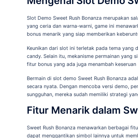
Mengenal Slot Demo S
Slot Demo Sweet Rush Bonanza merupakan salah
yang ceria dan warna-warni, game ini menaw
bonus menarik yang siap memberikan keberuntu
Keunikan dari slot ini terletak pada tema ya
candy. Selain itu, mekanisme permainan yang 
fitur bonus yang ada juga menambah keseruan
Bermain di slot demo Sweet Rush Bonanza adal
secara nyata. Dengan mencoba versi demo, pem
sungguhan, mereka sudah memiliki strategi yan
Fitur Menarik dalam S
Sweet Rush Bonanza menawarkan berbagai fitur
dapat menggantikan simbol lainnya untuk memb