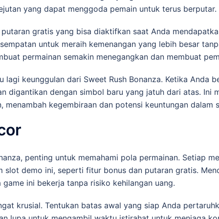
jutan yang dapat menggoda pemain untuk terus berputar.
ur putaran gratis yang bisa diaktifkan saat Anda mendapatka
esempatan untuk meraih kemenangan yang lebih besar tanp
membuat permainan semakin menegangkan dan membuat pema
atu lagi keunggulan dari Sweet Rush Bonanza. Ketika Anda
dan digantikan dengan simbol baru yang jatuh dari atas. 
an, menambah kegembiraan dan potensi keuntungan dalam se
cor
nanza, penting untuk memahami pola permainan. Setiap mesi
lam slot demo ini, seperti fitur bonus dan putaran gratis.
ame ini bekerja tanpa risiko kehilangan uang.
ngat krusial. Tentukan batas awal yang siap Anda pertaruhk
an lupa untuk mengambil waktu istirahat untuk menjaga ko