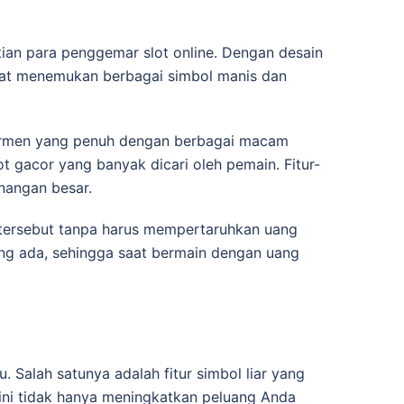
ian para penggemar slot online. Dengan desain
at menemukan berbagai simbol manis dan
 permen yang penuh dengan berbagai macam
 gacor yang banyak dicari oleh pemain. Fitur-
nangan besar.
 tersebut tanpa harus mempertaruhkan uang
ang ada, sehingga saat bermain dengan uang
alah satunya adalah fitur simbol liar yang
ini tidak hanya meningkatkan peluang Anda