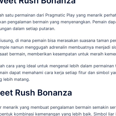
weet Rush Bonanza
 satu permainan dari Pragmatic Play yang menarik perhat
arkan pengalaman bermain yang menyenangkan. Pemain dap
ngan dalam setiap putaran.
ng diusung, di mana pemain bisa merasakan suasana taman
simple namun menggugah adrenalin membuatnya menjadi slot
 saat bermain, memberikan kesempatan untuk meraih keme
ah cara yang ideal untuk mengenal lebih dalam permainan
ain dapat memahami cara kerja setiap fitur dan simbol y
g lebih matang.
weet Rush Bonanza
 menarik yang membuat pengalaman bermain semakin seru. S
entuk kombinasi kemenangan yang lebih baik. Simbol liar 