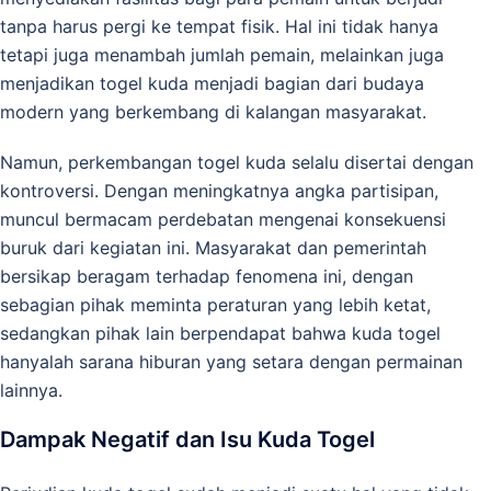
tanpa harus pergi ke tempat fisik. Hal ini tidak hanya
tetapi juga menambah jumlah pemain, melainkan juga
menjadikan togel kuda menjadi bagian dari budaya
modern yang berkembang di kalangan masyarakat.
Namun, perkembangan togel kuda selalu disertai dengan
kontroversi. Dengan meningkatnya angka partisipan,
muncul bermacam perdebatan mengenai konsekuensi
buruk dari kegiatan ini. Masyarakat dan pemerintah
bersikap beragam terhadap fenomena ini, dengan
sebagian pihak meminta peraturan yang lebih ketat,
sedangkan pihak lain berpendapat bahwa kuda togel
hanyalah sarana hiburan yang setara dengan permainan
lainnya.
Dampak Negatif dan Isu Kuda Togel