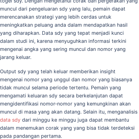
togel sdy. Dengan mengetahui corak dan pergerakan yang
muncul dari pengeluaran sdy yang lalu, pemain dapat
merencanakan strategi yang lebih cerdas untuk
meningkatkan peluang anda dalam mendapatkan hasil
yang diharapkan. Data sdy yang tepat menjadi kunci
dalam studi ini, karena menyuguhkan informasi terkini
mengenai angka yang sering muncul dan nomor yang
jarang keluar.
Output sdy yang telah keluar memberikan insight
mengenai nomor yang unggul dan nomor yang biasanya
tidak muncul selama periode tertentu. Pemain yang
mengamati keluaran sdy secara berkelanjutan dapat
mengidentifikasi nomor-nomor yang kemungkinan akan
muncul di masa yang akan datang. Selain itu, menganalisis
data sdy
dari minggu ke minggu juga dapat membantu
dalam menemukan corak yang yang bisa tidak terdeteksi
pada pandangan pertama.