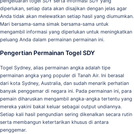
pengeluaran togel SDY serta informasi SDY yang
diperlukan, setiap data akan disajikan dengan jelas agar
Anda tidak akan melewatkan setiap hasil yang diumumkan.
Mari bersama-sama simak bersama-sama untuk
mengambil informasi yang diperlukan untuk meningkatkan
peluang Anda dalam permainan permainan ini.
Pengertian Permainan Togel SDY
Togel Sydney, alias permainan angka adalah tipe
permainan angka yang populer di Tanah Air. Ini berasal
dari kota Sydney, Australia, dan sudah menarik perhatian
banyak penggemar di negara ini. Pada permainan ini, para
pemain diharuskan mengambil angka-angka tertentu yang
mereka yakini bakal keluar sebagai output undiannya.
Setiap kali hasil pengundian sering dikenalkan secara rutin
serta membangun ketertarikan khusus di antara
penggemar.