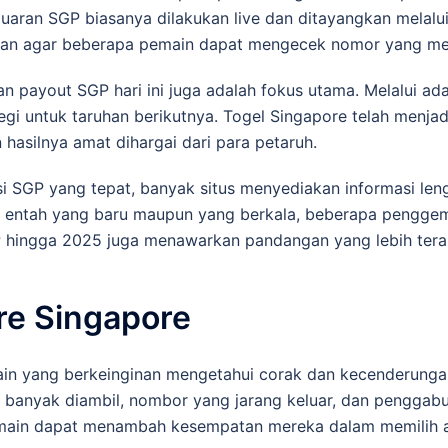
aran SGP biasanya dilakukan live dan ditayangkan melalui 
rlukan agar beberapa pemain dapat mengecek nomor yang me
i dan payout SGP hari ini juga adalah fokus utama. Melalui a
gi untuk taruhan berikutnya. Togel Singapore telah menjad
 hasilnya amat dihargai dari para petaruh.
SGP yang tepat, banyak situs menyediakan informasi len
 entah yang baru maupun yang berkala, beberapa pengge
P hingga 2025 juga menawarkan pandangan yang lebih ter
ere Singapore
emain yang berkeinginan mengetahui corak dan kecenderungan
g banyak diambil, nombor yang jarang keluar, dan penggab
pemain dapat menambah kesempatan mereka dalam memilih a